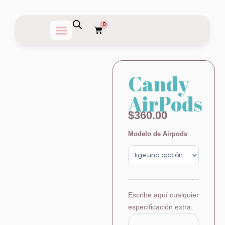
Ir
al
0
Carrito
contenido
Candy
AirPods
$
360.00
Candy
Modelo de Airpods
AirPods
cantidad
Escribe aquí cualquier
especificación extra.