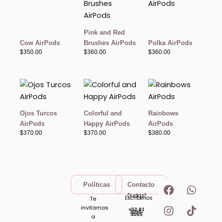
Pink and Red
Cow AirPods
Brushes AirPods
Polka AirPods
$
350.00
$
360.00
$
360.00
Ojos Turcos
Colorful and
Rainbows
AirPods
Happy AirPods
AirPods
$
370.00
$
370.00
$
380.00
F
I
W
T
Políticas
Contacto
a
n
h
i
Dudas?
Escribenos
Te
c
s
a
k
invitamos
+52 81
e
t
t
t
3090-
4065
a