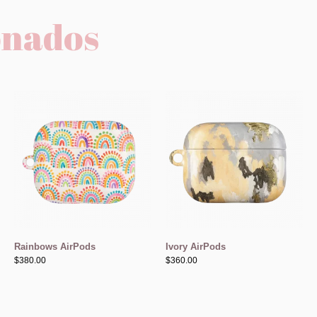
onados
Rainbows AirPods
Ivory AirPods
$
380.00
$
360.00