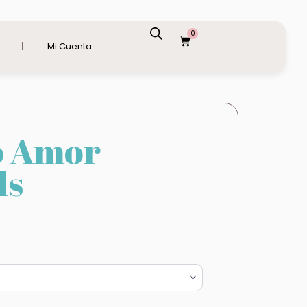
0
Carrito
Mi Cuenta
 Amor
ds