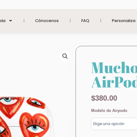
nda
Cónocenos
FAQ
Personaliza
Mucho
AirPo
$
380.00
Mucho
Modelo de Airpods
Amor
AirPods
cantidad