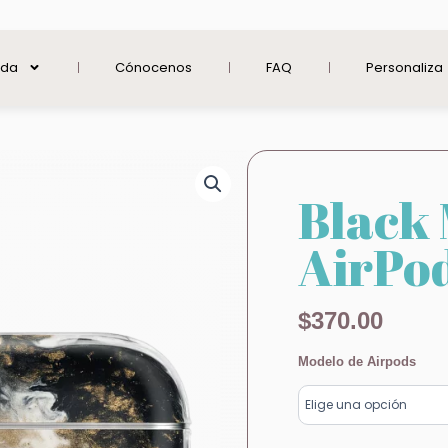
nda
Cónocenos
FAQ
Personaliza
Black
AirPo
$
370.00
Black
Modelo de Airpods
Marble
AirPods
cantidad