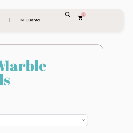
0
Carrito
Mi Cuenta
 Marble
ds