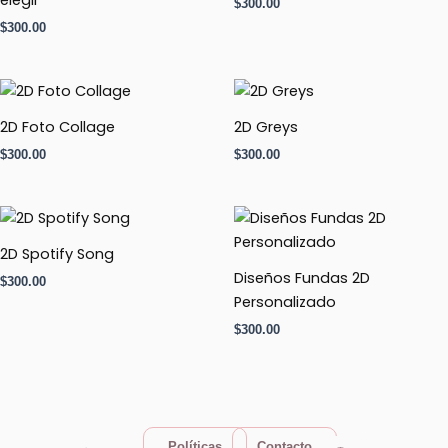
elegir
$
300.00
$
300.00
2D Foto Collage
2D Greys
$
300.00
$
300.00
2D Spotify Song
Diseños Fundas 2D
$
300.00
Personalizado
$
300.00
F
I
W
T
Políticas
Contacto