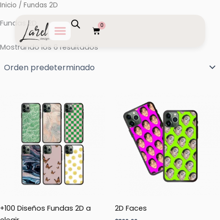
Ir
Inicio
/ Fundas 2D
al
Fundas 2D
0
contenido
Carrito
Mostrando los 6 resultados
+100 Diseños Fundas 2D a
2D Faces