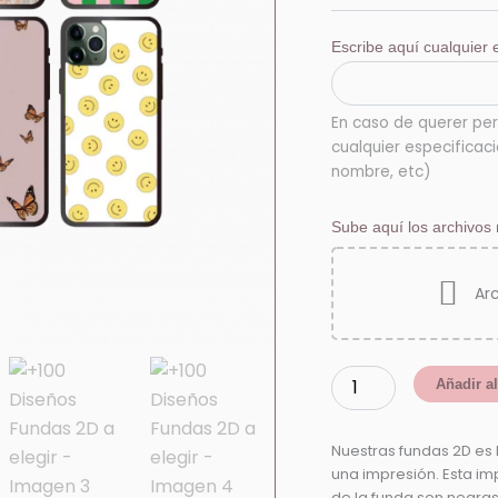
elegir
cantidad
Escribe aquí cualquier e
En caso de querer per
cualquier especificac
nombre, etc)
Sube aquí los archivos 
Ar
Añadir al
Nuestras fundas 2D es 
una impresión. Esta imp
de la funda son negras