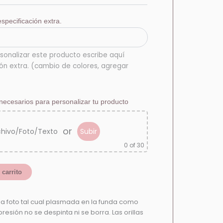
specificación extra.
sonalizar este producto escribe aquí
ión extra. (cambio de colores, agregar
necesarios para personalizar tu producto
or
chivo/Foto/Texto
Subir
0
of 30
 carrito
la foto tal cual plasmada en la funda como
resión no se despinta ni se borra. Las orillas
.