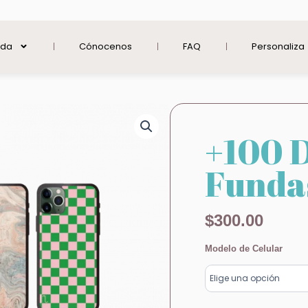
nda
Cónocenos
FAQ
Personaliza
+100 
Fundas
$
300.00
+100
Modelo de Celular
Diseños
Fundas
2D
a