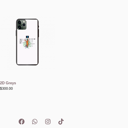
2D Greys
$
300.00
F
W
I
T
a
h
n
i