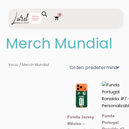
Ir
al
0
contenido
Carrito
Merch Mundial
Inicio
/ Merch Mundial
Funda
Funda Jersey
Portugal
México –
Ronaldo #7 –