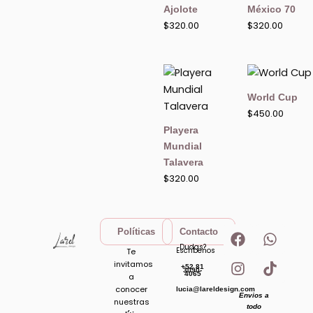
Ajolote
México 70
$
320.00
$
320.00
World Cup
$
450.00
Playera
Mundial
Talavera
$
320.00
F
I
W
T
Políticas
Contacto
a
n
h
i
Dudas?
Escribenos
Te
c
s
a
k
invitamos
+52 81
e
t
t
t
3090-
4065
a
b
a
s
o
conocer
lucia@lareldesign.com
Envios a
o
g
a
k
nuestras
todo