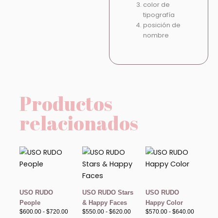
color de
tipografía
posición de
nombre
Productos
relacionados
Rango
Rango
Rango
de
de
de
precios:
precios:
precios:
desde
desde
desde
$600.00
$550.00
$570.00
hasta
hasta
hasta
USO RUDO
USO RUDO Stars
USO RUDO
$720.00
$620.00
$640.00
People
& Happy Faces
Happy Color
$
600.00
-
$
720.00
$
550.00
-
$
620.00
$
570.00
-
$
640.00