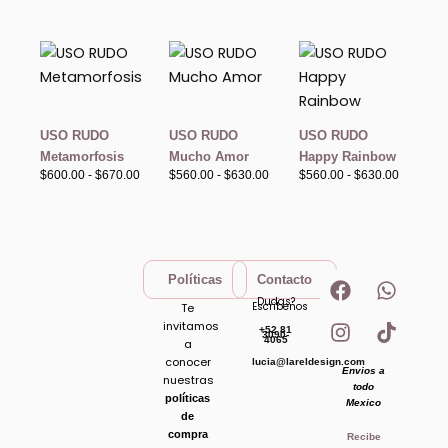
Rango
Rango
Rango
de
de
de
precios:
precios:
precios:
desde
desde
desde
$600.00
$560.00
$560.00
hasta
hasta
hasta
USO RUDO
USO RUDO
USO RUDO
$670.00
$630.00
$630.00
Metamorfosis
Mucho Amor
Happy Rainbow
$
600.00
-
$
670.00
$
560.00
-
$
630.00
$
560.00
-
$
630.00
F
I
W
T
Políticas
Contacto
a
n
h
i
Dudas?
Escribenos
Te
c
s
a
k
invitamos
+52 81
e
t
t
t
3090-
4065
a
b
a
s
o
conocer
lucia@lareldesign.com
Envios a
o
g
a
k
nuestras
todo
o
r
p
políticas
Mexico
de
k
a
p
compra
Recibe
m