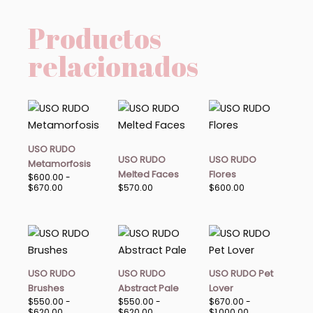
Productos
relacionados
Rango
de
precios:
desde
$600.00
USO RUDO
hasta
USO RUDO
USO RUDO
Metamorfosis
$670.00
Melted Faces
Flores
$
600.00
-
$
670.00
$
570.00
$
600.00
Rango
Rango
Rango
de
de
de
precios:
precios:
precios:
desde
desde
desde
$550.00
$550.00
$670.00
USO RUDO
USO RUDO
USO RUDO Pet
hasta
hasta
hasta
Brushes
Abstract Pale
Lover
$620.00
$620.00
$1,000.00
$
550.00
-
$
550.00
-
$
670.00
-
$
620.00
$
620.00
$
1,000.00