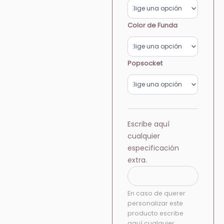
desde
Stars
&
$550.00
Happy
Color de Funda
Faces
hasta
cantidad
$620.00
Popsocket
Escribe aquí
cualquier
especificación
extra.
En caso de querer
personalizar este
producto escribe
aquí cualquier