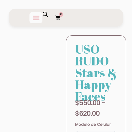
Ir
al
0
Carrito
contenido
USO
RUDO
Stars &
Happy
Faces
Rango
$
550.00
-
de
$
620.00
precios:
USO
Modelo de Celular
RUDO