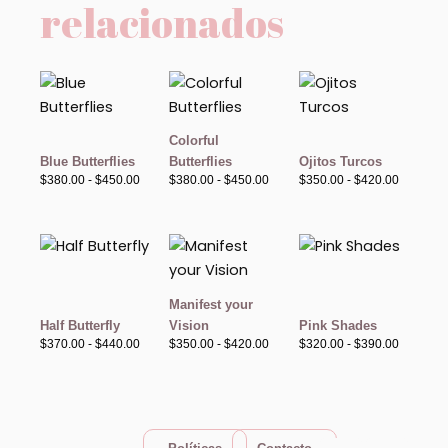
relacionados
Rango
Rango
Rango
de
de
de
precios:
precios:
precios:
desde
desde
desde
$380.00
$380.00
$350.00
Colorful
hasta
hasta
hasta
Blue Butterflies
Butterflies
Ojitos Turcos
$450.00
$450.00
$420.00
$
380.00
-
$
450.00
$
380.00
-
$
450.00
$
350.00
-
$
420.00
Rango
Rango
Rango
de
de
de
precios:
precios:
precios:
desde
desde
desde
$370.00
$350.00
$320.00
Manifest your
hasta
hasta
hasta
Half Butterfly
Vision
Pink Shades
$440.00
$420.00
$390.00
$
370.00
-
$
440.00
$
350.00
-
$
420.00
$
320.00
-
$
390.00
F
I
W
T