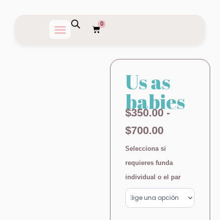
Ir
al
0
Carrito
contenido
Us as
babies
Rango
$
350.00
-
de
$
700.00
precios:
Us
Selecciona si
as
desde
requieres funda
babies
cantidad
individual o el par
$350.00
hasta
$700.00