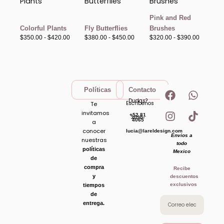
precios:
precios:
precios:
desde
desde
desde
$350.00
$380.00
$320.00
Pink and Red
hasta
hasta
hasta
Colorful Plants
Fly Butterflies
Brushes
$420.00
$450.00
$390.00
$
350.00
-
$
420.00
$
380.00
-
$
450.00
$
320.00
-
$
390.00
F
I
W
T
Políticas
Contacto
a
n
h
i
Dudas?
Escribenos
Te
c
s
a
k
invitamos
+52 81
e
t
t
t
3090-
4065
a
b
a
s
o
conocer
lucia@lareldesign.com
Envios a
o
g
a
k
nuestras
todo
o
r
p
políticas
Mexico
de
k
a
p
compra
Recibe
m
y
descuentos
exclusivos
tiempos
de
entrega.