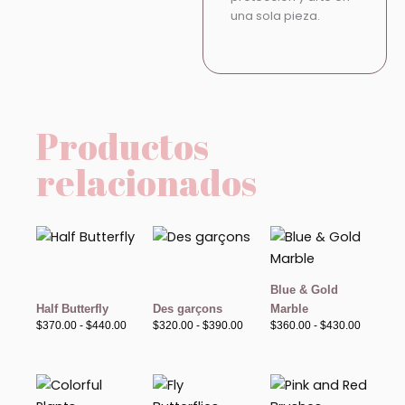
una sola pieza.
Productos
relacionados
Rango
Rango
Rango
de
de
de
precios:
precios:
precios:
desde
desde
desde
$370.00
$320.00
$360.00
Blue & Gold
hasta
hasta
hasta
Half Butterfly
Des garçons
Marble
$440.00
$390.00
$430.00
$
370.00
-
$
440.00
$
320.00
-
$
390.00
$
360.00
-
$
430.00
Rango
Rango
Rango
de
de
de