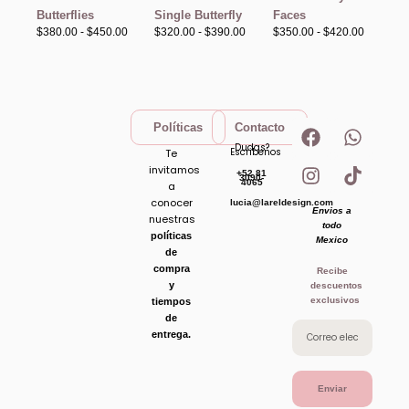
hasta
hasta
hasta
Butterflies
Single Butterfly
Faces
$450.00
$390.00
$420.00
$
380.00
-
$
450.00
$
320.00
-
$
390.00
$
350.00
-
$
420.00
F
I
W
T
Políticas
Contacto
a
n
h
i
Dudas?
Escribenos
Te
c
s
a
k
invitamos
+52 81
e
t
t
t
3090-
4065
a
b
a
s
o
conocer
lucia@lareldesign.com
Envios a
o
g
a
k
nuestras
todo
o
r
p
políticas
Mexico
de
k
a
p
compra
Recibe
m
y
descuentos
exclusivos
tiempos
de
entrega.
Enviar