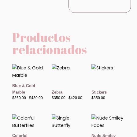
Productos
relacionados
Rango
Rango
de
de
precios:
precios:
desde
desde
$360.00
$350.00
Blue & Gold
hasta
hasta
Marble
Zebra
Stickers
$430.00
$420.00
$
360.00
-
$
430.00
$
350.00
-
$
420.00
$
350.00
Rango
Rango
Rango
de
de
de
precios:
precios:
precios:
desde
desde
desde
$380.00
$320.00
$350.00
Colorful
Nude Smiley