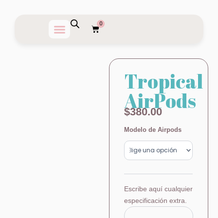
Ir
al
0
Carrito
contenido
Tropical
AirPods
$
380.00
Tropical
Modelo de Airpods
AirPods
cantidad
Escribe aquí cualquier
especificación extra.