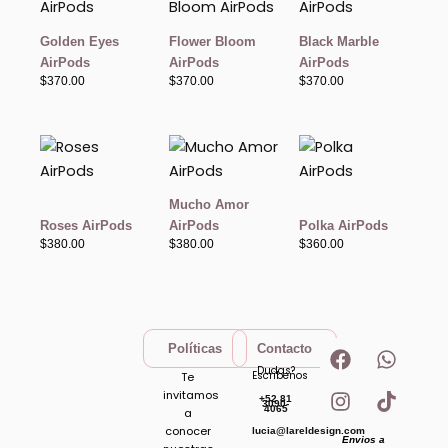
Golden Eyes
Flower Bloom
Black Marble
AirPods
AirPods
AirPods
$
370.00
$
370.00
$
370.00
Mucho Amor
Roses AirPods
AirPods
Polka AirPods
$
380.00
$
380.00
$
360.00
F
I
W
T
Políticas
Contacto
a
n
h
i
Dudas?
Escribenos
Te
c
s
a
k
invitamos
+52 81
e
t
t
t
3090-
4065
a
b
a
s
o
conocer
lucia@lareldesign.com
Envios a