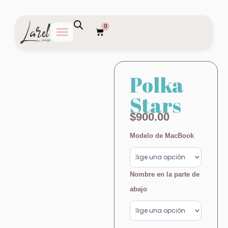
Ir
al
0
contenido
Carrito
Polka
Stars
$
900.00
Polka
Modelo de MacBook
Stars
cantidad
Nombre en la parte de
abajo