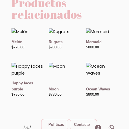
Productos
relacionados
Melón
Rugrats
Mermaid
$
770.00
$
900.00
$
800.00
Happy faces
purple
Moon
Ocean Waves
$
780.00
$
780.00
$
800.00
F
I
W
T
Políticas
Contacto