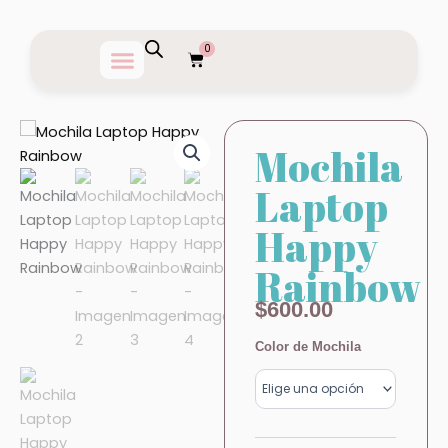
Ir
al
0
Carrito
contenido
Mochila
Laptop
Happy
Rainbow
$
600.00
Mochila
Color de Mochila
Laptop
Happy
Rainbow
cantidad