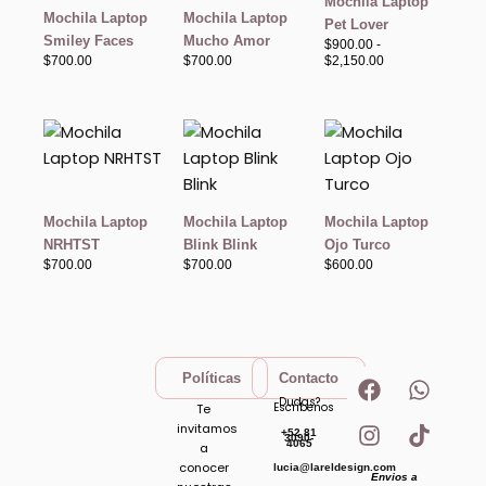
Mochila Laptop
$2,150.00
Mochila Laptop
Mochila Laptop
Pet Lover
Smiley Faces
Mucho Amor
$
900.00
-
$
700.00
$
700.00
$
2,150.00
Mochila Laptop
Mochila Laptop
Mochila Laptop
NRHTST
Blink Blink
Ojo Turco
$
700.00
$
700.00
$
600.00
F
I
W
T
Políticas
Contacto
a
n
h
i
Dudas?
Escribenos
Te
c
s
a
k
invitamos
+52 81
e
t
t
t
3090-
4065
a
b
a
s
o
conocer
lucia@lareldesign.com
Envios a