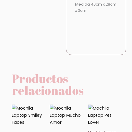
Medida 40cm x 28cm
x 3cm
Productos
relacionados
Rango
de
precios:
desde
$900.00
hasta