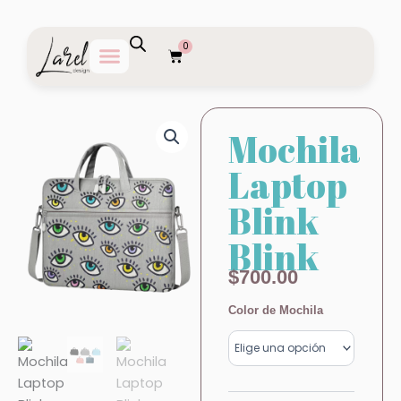
Ir
al
0
contenido
Carrito
Mochila
Laptop
Blink
Blink
$
700.00
Mochila
Color de Mochila
Laptop
Blink
Blink
cantidad