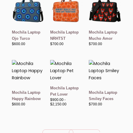
Mochila Laptop
Mochila Laptop
Mochila Laptop
Ojo Turco
NRHTST
Mucho Amor
$
600.00
$
700.00
$
700.00
Rango
de
precios:
desde
$900.00
hasta
Mochila Laptop
$2,150.00
Mochila Laptop
Mochila Laptop
Pet Lover
Happy Rainbow
Smiley Faces
$
900.00
-
$
600.00
$
2,150.00
$
700.00