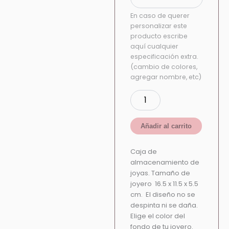
En caso de querer
personalizar este
producto escribe
aquí cualquier
especificación extra.
(cambio de colores,
agregar nombre, etc)
Añadir al carrito
Caja de
almacenamiento de
joyas. Tamaño de
joyero 16.5 x 11.5 x 5.5
cm. El diseño no se
despinta ni se daña.
Elige el color del
fondo de tu joyero.