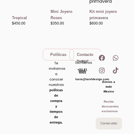
Mini Joyero
Kit mini joyero
Tropical
Roses
primavera
$
450.00
$
350.00
$
600.00
F
I
W
T
Políticas
Contacto
a
n
h
i
Dudas?
Escribenos
Te
c
s
a
k
invitamos
+52 81
e
t
t
t
3090-
4065
a
b
a
s
o
conocer
lucia@lareldesign.com
Envios a
o
g
a
k
nuestras
todo
o
r
p
políticas
Mexico
de
k
a
p
compra
Recibe
m
y
descuentos
exclusivos
tiempos
de
entrega.