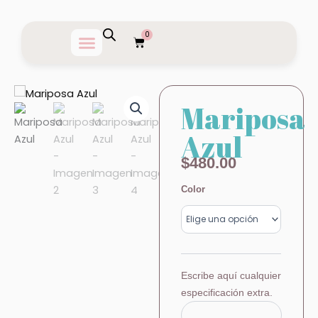
Ir
al
0
Carrito
contenido
Mariposa
Azul
$
480.00
Mariposa
Color
Azul
cantidad
Escribe aquí cualquier
especificación extra.