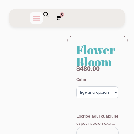
Ir
al
0
Carrito
contenido
Flower
Bloom
$
480.00
Flower
Color
Bloom
cantidad
Escribe aquí cualquier
especificación extra.