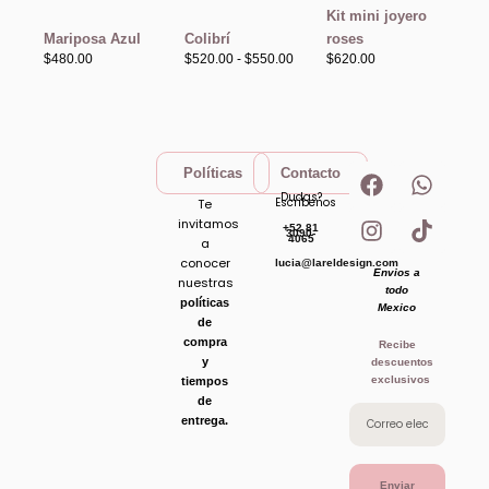
$520.00
Kit mini joyero
hasta
Mariposa Azul
Colibrí
roses
$550.00
$
480.00
$
520.00
-
$
550.00
$
620.00
F
I
W
T
Políticas
Contacto
a
n
h
i
Dudas?
Escribenos
Te
c
s
a
k
invitamos
+52 81
e
t
t
t
3090-
4065
a
b
a
s
o
conocer
lucia@lareldesign.com
Envios a
o
g
a
k
nuestras
todo
o
r
p
políticas
Mexico
de
k
a
p
compra
Recibe
m
y
descuentos
exclusivos
tiempos
de
entrega.
Enviar