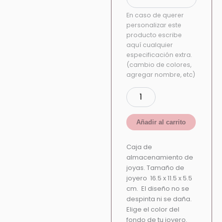
En caso de querer
personalizar este
producto escribe
aquí cualquier
especificación extra.
(cambio de colores,
agregar nombre, etc)
Añadir al carrito
Caja de
almacenamiento de
joyas. Tamaño de
joyero 16.5 x 11.5 x 5.5
cm. El diseño no se
despinta ni se daña.
Elige el color del
fondo de tu joyero.