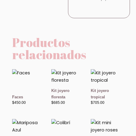
Productos
relacionados
Kit joyero
Kit joyero
Faces
floresta
tropical
$
450.00
$
685.00
$
705.00
Rango
de
precios:
desde