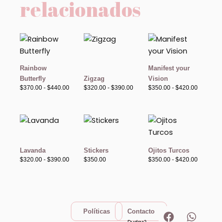
relacionados
Rango
Rango
Rango
de
de
de
precios:
precios:
precios:
desde
desde
desde
$370.00
$320.00
$350.00
Rainbow
Manifest your
hasta
hasta
hasta
Butterfly
Zigzag
Vision
$440.00
$390.00
$420.00
$
370.00
-
$
440.00
$
320.00
-
$
390.00
$
350.00
-
$
420.00
Rango
Rango
de
de
precios:
precios:
desde
desde
$320.00
$350.00
Lavanda
Stickers
Ojitos Turcos
hasta
hasta
$
320.00
-
$
390.00
$
350.00
$
350.00
-
$
420.00
$390.00
$420.00
F
I
W
T
Políticas
Contacto
a
n
h
i