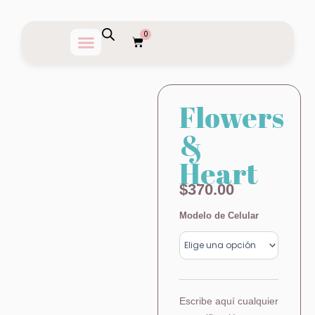
Ir
al
0
Carrito
contenido
Flowers
&
Heart
$
370.00
Flowers
Modelo de Celular
&
Heart
cantidad
Escribe aquí cualquier