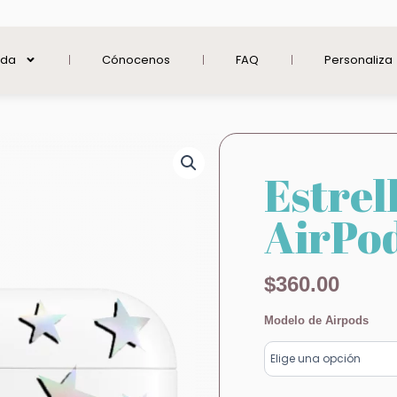
nda
Cónocenos
FAQ
Personaliza
Estrel
AirPo
$
360.00
Estrella
Modelo de Airpods
Tornasol
AirPods
cantidad