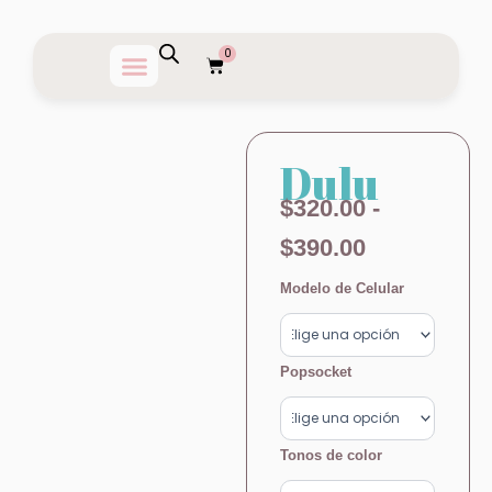
Ir
al
0
Carrito
contenido
Dulu
Rango
$
320.00
-
de
$
390.00
precios:
Dulu
Modelo de Celular
cantidad
desde
$320.00
Popsocket
hasta
$390.00
Tonos de color