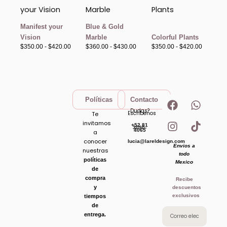
de
de
de
precios:
precios:
precios:
desde
desde
desde
$350.00
$360.00
$350.00
Manifest your
Blue & Gold
hasta
hasta
hasta
Vision
Marble
Colorful Plants
$420.00
$430.00
$420.00
$
350.00
-
$
420.00
$
360.00
-
$
430.00
$
350.00
-
$
420.00
F
I
W
T
Políticas
Contacto
a
n
h
i
Dudas?
Escribenos
Te
c
s
a
k
invitamos
+52 81
e
t
t
t
3090-
4065
a
b
a
s
o
conocer
lucia@lareldesign.com
Envios a
o
g
a
k
nuestras
todo
o
r
p
políticas
Mexico
de
k
a
p
compra
Recibe
m
y
descuentos
exclusivos
tiempos
de
entrega.