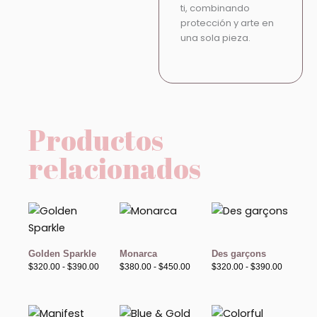
ti, combinando
protección y arte en
una sola pieza.
Productos
relacionados
Rango
Rango
Rango
de
de
de
precios:
precios:
precios:
desde
desde
desde
$320.00
$380.00
$320.00
Golden Sparkle
Monarca
Des garçons
hasta
hasta
hasta
$
320.00
-
$
390.00
$
380.00
-
$
450.00
$
320.00
-
$
390.00
$390.00
$450.00
$390.00
Rango
Rango
Rango