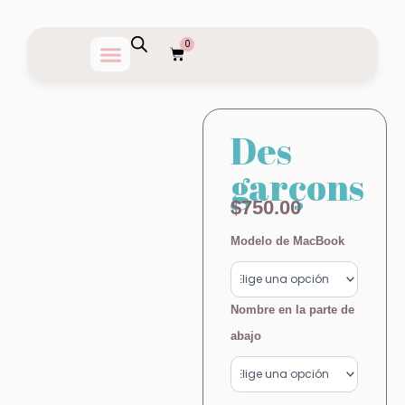
Ir
al
0
Carrito
contenido
Des
garçons
$
750.00
Des
Modelo de MacBook
garçons
cantidad
Nombre en la parte de
abajo