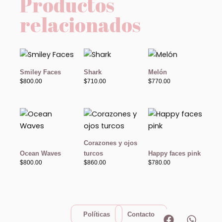
Productos
relacionados
Smiley Faces
Shark
Melón
$
800.00
$
710.00
$
770.00
Corazones y ojos
Ocean Waves
turcos
Happy faces pink
$
800.00
$
860.00
$
780.00
F
I
W
T
Políticas
Contacto