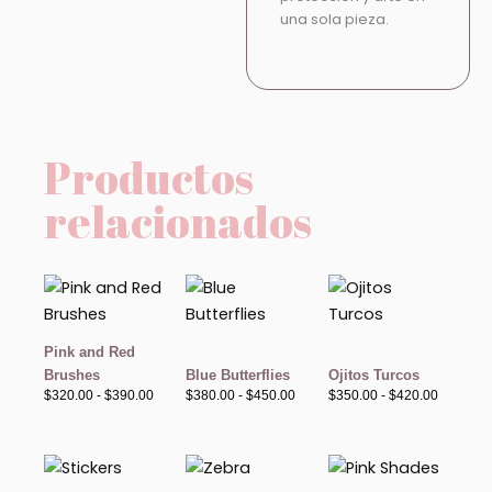
una sola pieza.
Productos
relacionados
Rango
Rango
Rango
de
de
de
precios:
precios:
precios:
desde
desde
desde
$320.00
$380.00
$350.00
Pink and Red
hasta
hasta
hasta
Brushes
Blue Butterflies
Ojitos Turcos
$390.00
$450.00
$420.00
$
320.00
-
$
390.00
$
380.00
-
$
450.00
$
350.00
-
$
420.00
Rango
Rango
de
de