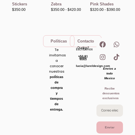
precios:
precios:
Stickers
Zebra
Pink Shades
desde
desde
$350.00
$320.00
$
350.00
$
350.00
-
$
420.00
$
320.00
-
$
390.00
hasta
hasta
$420.00
$390.00
F
I
W
T
Políticas
Contacto
a
n
h
i
Dudas?
Escribenos
Te
c
s
a
k
invitamos
+52 81
e
t
t
t
3090-
4065
a
b
a
s
o
conocer
lucia@lareldesign.com
Envios a
o
g
a
k
nuestras
todo
o
r
p
políticas
Mexico
de
k
a
p
compra
Recibe
m
y
descuentos
exclusivos
tiempos
de
entrega.
Enviar