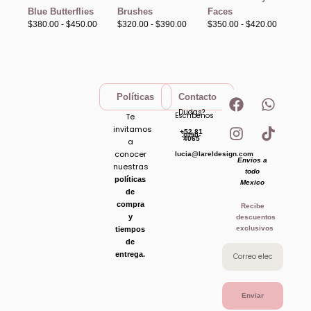
hasta
hasta
hasta
Blue Butterflies
Brushes
Faces
$450.00
$390.00
$420.00
$
380.00
-
$
450.00
$
320.00
-
$
390.00
$
350.00
-
$
420.00
F
I
W
T
Políticas
Contacto
a
n
h
i
Dudas?
Escribenos
Te
c
s
a
k
invitamos
+52 81
e
t
t
t
3090-
4065
a
b
a
s
o
conocer
lucia@lareldesign.com
Envios a
o
g
a
k
nuestras
todo
o
r
p
políticas
Mexico
de
k
a
p
compra
Recibe
m
y
descuentos
exclusivos
tiempos
de
entrega.
Enviar