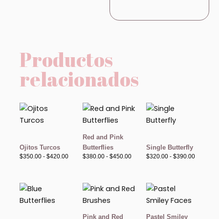
Productos
relacionados
Rango
Rango
Rango
de
de
de
precios:
precios:
precios:
desde
desde
desde
$350.00
$380.00
$320.00
Red and Pink
hasta
hasta
hasta
Ojitos Turcos
Butterflies
Single Butterfly
$420.00
$450.00
$390.00
$
350.00
-
$
420.00
$
380.00
-
$
450.00
$
320.00
-
$
390.00
Rango
Rango
Rango
de
de
de
precios:
precios:
precios:
desde
desde
desde
$380.00
$320.00
$350.00
Pink and Red
Pastel Smiley