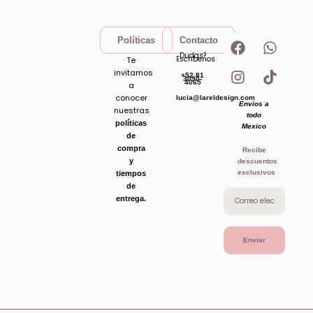
F
I
W
T
Políticas
Contacto
a
n
h
i
Dudas?
Escribenos
Te
c
s
a
k
invitamos
+52 81
e
t
t
t
3090-
4065
a
b
a
s
o
conocer
lucia@lareldesign.com
Envios a
o
g
a
k
nuestras
todo
o
r
p
políticas
Mexico
de
k
a
p
compra
Recibe
m
y
descuentos
exclusivos
tiempos
de
entrega.
Enviar