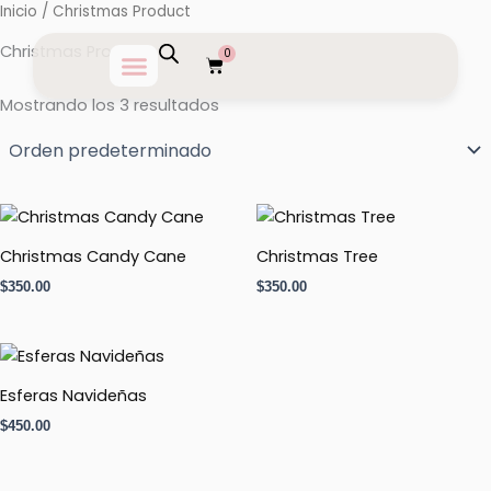
Ir
Inicio
/ Christmas Product
al
Christmas Product
0
Carrito
contenido
Mostrando los 3 resultados
Christmas Candy Cane
Christmas Tree
$
350.00
$
350.00
Esferas Navideñas
$
450.00