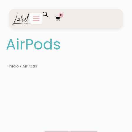
Ir
al
0
contenido
Carrito
AirPods
Inicio
/ AirPods