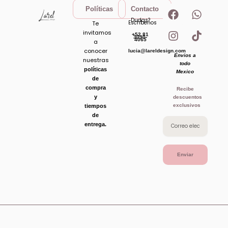
F
I
W
T
Políticas
Contacto
a
n
h
i
Dudas?
Escribenos
Te
c
s
a
k
invitamos
+52 81
e
t
t
t
3090-
4065
a
b
a
s
o
conocer
lucia@lareldesign.com
Envios a
o
g
a
k
nuestras
todo
o
r
p
políticas
Mexico
de
k
a
p
compra
Recibe
m
y
descuentos
exclusivos
tiempos
de
entrega.
Enviar