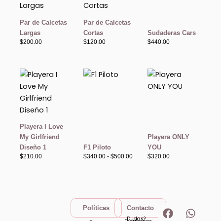
Par de Calcetas
Par de Calcetas
Largas
Cortas
Sudaderas Cars
$
200.00
$
120.00
$
440.00
Rango
de
precios:
desde
$340.00
hasta
$500.00
Playera I Love
My Girlfriend
Playera ONLY
Diseño 1
F1 Piloto
YOU
$
210.00
$
340.00
-
$
500.00
$
320.00
F
I
W
T
Políticas
Contacto
a
n
h
i
Dudas?