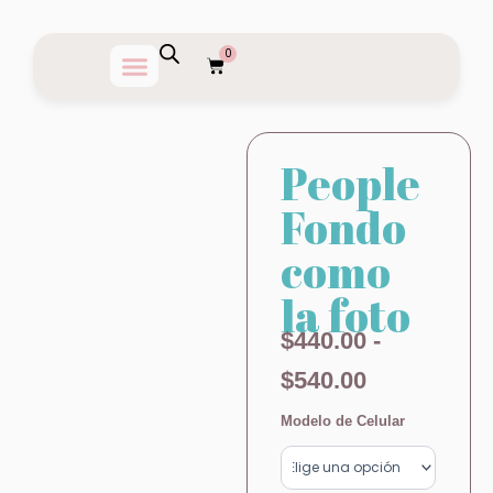
Ir
al
0
Carrito
contenido
People
Fondo
como
la foto
Rango
$
440.00
-
de
$
540.00
precios:
People
Modelo de Celular
Fondo
desde
como
la