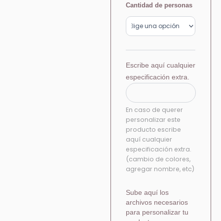
$440.00
foto
Cantidad de personas
cantidad
hasta
$540.00
Escribe aquí cualquier
especificación extra.
En caso de querer
personalizar este
producto escribe
aquí cualquier
especificación extra.
(cambio de colores,
agregar nombre, etc)
Sube aquí los
archivos necesarios
para personalizar tu