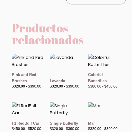
Productos
relacionados
Rango
Rango
Rango
de
de
de
precios:
precios:
precios:
desde
desde
desde
$320.00
$320.00
$380.00
Pink and Red
Colorful
hasta
hasta
hasta
Brushes
Lavanda
Butterflies
$390.00
$390.00
$450.00
$
320.00
-
$
390.00
$
320.00
-
$
390.00
$
380.00
-
$
450.00
Rango
Rango
Rango
de
de
de
precios:
precios:
precios:
desde
desde
desde
$450.00
$320.00
$320.00
F1 RedBull Car
Single Butterfly
Mar
hasta
hasta
hasta
$
450.00
-
$
520.00
$
320.00
-
$
390.00
$
320.00
-
$
390.00
$520.00
$390.00
$390.00