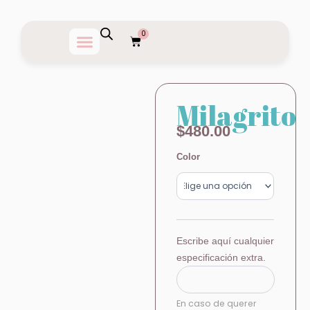
Ir
al
0
Carrito
contenido
Milagrito
$
480.00
Milagrito
Color
cantidad
Escribe aquí cualquier
especificación extra.
En caso de querer