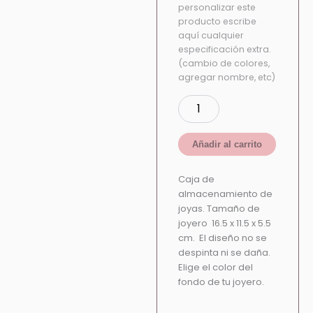
personalizar este
producto escribe
aquí cualquier
especificación extra.
(cambio de colores,
agregar nombre, etc)
Añadir al carrito
Caja de
almacenamiento de
joyas. Tamaño de
joyero 16.5 x 11.5 x 5.5
cm. El diseño no se
despinta ni se daña.
Elige el color del
fondo de tu joyero.