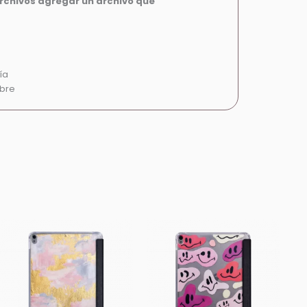
archivos agregar un archivo que
ía
mbre