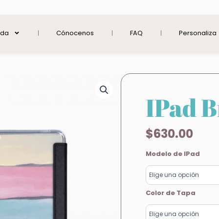
nda
Cónocenos
FAQ
Personaliza
IPad 
$
630.00
IPad
Modelo de IPad
Brushes
cantidad
Color de Tapa