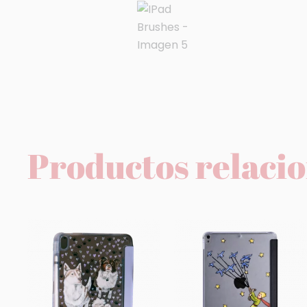
Productos relaci
Rango
de
precios:
desde
$750.00
hasta
$1,800.00