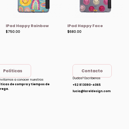
IPad Happy Rainbow
IPad Happy Face
$
750.00
$
680.00
Políticas
Contacto
Dudas? Escribenos
invitamos a conocer nuestras
íticas de compra y tiempos de
+52 81 3090-4065
rega.
lucia@lareldesign.com