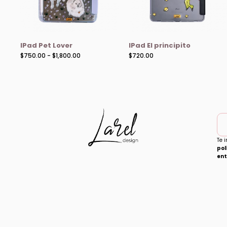
IPad Pet Lover
IPad El principito
$
750.00
-
$
1,800.00
$
720.00
Te 
pol
ent