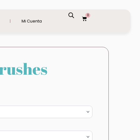
0
Carrito
Mi Cuenta
Brushes