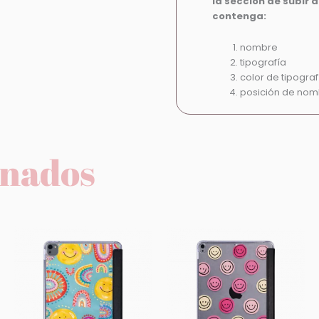
la sección de subir 
contenga:
nombre
tipografía
color de tipograf
posición de no
onados