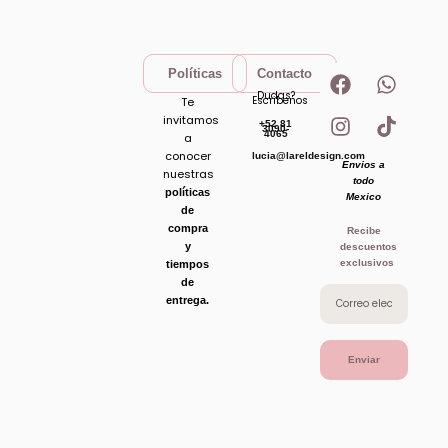
F
I
W
T
Políticas
Contacto
a
n
h
i
Dudas?
Escribenos
Te
c
s
a
k
invitamos
+52 81
e
t
t
t
3090-
4065
a
b
a
s
o
conocer
lucia@lareldesign.com
Envios a
o
g
a
k
nuestras
todo
o
r
p
políticas
Mexico
de
k
a
p
compra
Recibe
m
y
descuentos
exclusivos
tiempos
de
entrega.
Enviar