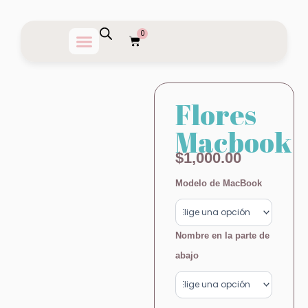
Ir
al
0
Carrito
contenido
Flores
Macbook
$
1,000.00
Flores
Modelo de MacBook
Macbook
cantidad
Nombre en la parte de
abajo