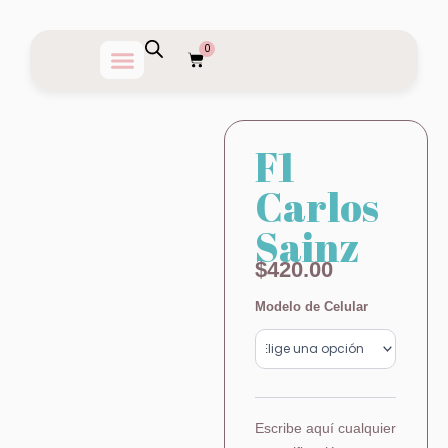
Ir
al
0
Carrito
contenido
F1
Carlos
Sainz
$
420.00
F1
Modelo de Celular
Carlos
Sainz
cantidad
Escribe aquí cualquier