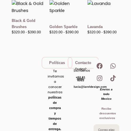
Rango
Rango
Rango
de
de
de
precios:
precios:
precios:
desde
desde
desde
$320.00
$320.00
$320.00
Black & Gold
hasta
hasta
hasta
Brushes
Golden Sparkle
Lavanda
$390.00
$390.00
$390.00
$
320.00
-
$
390.00
$
320.00
-
$
390.00
$
320.00
-
$
390.00
F
I
W
T
Políticas
Contacto
a
n
h
i
Dudas?
Escribenos
Te
c
s
a
k
invitamos
+52 81
e
t
t
t
3090-
4065
a
b
a
s
o
conocer
lucia@lareldesign.com
Envios a
o
g
a
k
nuestras
todo
o
r
p
políticas
Mexico
de
k
a
p
compra
Recibe
m
y
descuentos
exclusivos
tiempos
de
entrega.