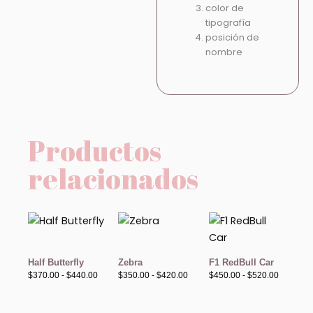
color de
tipografía
posición de
nombre
Productos
relacionados
Rango
Rango
Rango
de
de
de
precios:
precios:
precios:
desde
desde
desde
$370.00
$350.00
$450.00
Half Butterfly
Zebra
F1 RedBull Car
hasta
hasta
hasta
$
370.00
-
$
440.00
$
350.00
-
$
420.00
$
450.00
-
$
520.00
$440.00
$420.00
$520.00