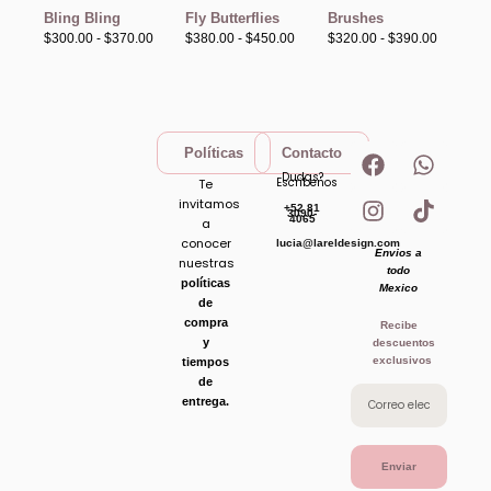
hasta
hasta
hasta
Bling Bling
Fly Butterflies
Brushes
$370.00
$450.00
$390.00
$
300.00
-
$
370.00
$
380.00
-
$
450.00
$
320.00
-
$
390.00
F
I
W
T
Políticas
Contacto
a
n
h
i
Dudas?
Escribenos
Te
c
s
a
k
invitamos
+52 81
e
t
t
t
3090-
4065
a
b
a
s
o
conocer
lucia@lareldesign.com
Envios a
o
g
a
k
nuestras
todo
o
r
p
políticas
Mexico
de
k
a
p
compra
Recibe
m
y
descuentos
exclusivos
tiempos
de
entrega.
Enviar