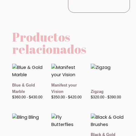
Productos
relacionados
Rango
Rango
Rango
de
de
de
precios:
precios:
precios:
desde
desde
desde
$360.00
$350.00
$320.00
Blue & Gold
Manifest your
hasta
hasta
hasta
Marble
Vision
Zigzag
$430.00
$420.00
$390.00
$
360.00
-
$
430.00
$
350.00
-
$
420.00
$
320.00
-
$
390.00
Rango
Rango
Rango
de
de
de
precios:
precios:
precios:
desde
desde
desde
$300.00
$380.00
$320.00
Black & Gold