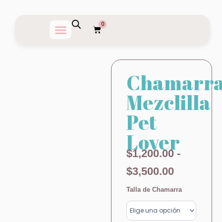
Ir
al
0
Carrito
contenido
Chamarr
Mezclilla
Pet
Lover
Rango
$
1,200.00
-
de
$
3,500.00
precios:
Chamarra
Talla de Chamarra
Mezclilla
desde
Pet
Lover