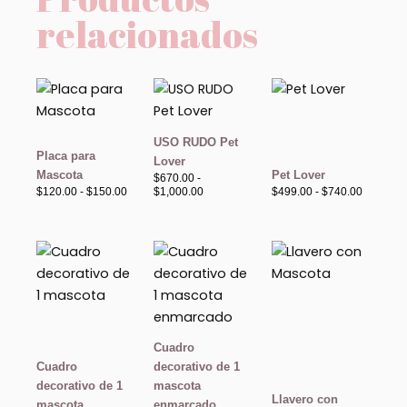
relacionados
Rango
Rango
Rango
de
de
de
precios:
precios:
precios:
desde
desde
desde
$120.00
$670.00
$499.00
USO RUDO Pet
hasta
hasta
hasta
Placa para
Lover
$150.00
$1,000.00
$740.00
Mascota
Pet Lover
$
670.00
-
$
120.00
-
$
150.00
$
1,000.00
$
499.00
-
$
740.00
Rango
Rango
Rango
de
de
de
precios:
precios:
precios:
desde
desde
desde
$770.00
$430.00
$130.00
hasta
hasta
hasta
$2,800.00
$1,500.00
$180.00
Cuadro
Cuadro
decorativo de 1
decorativo de 1
mascota
Llavero con
mascota
enmarcado