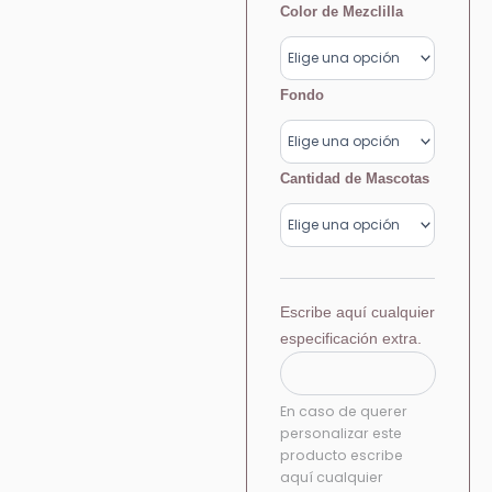
$1,200.00
cantidad
Color de Mezclilla
hasta
$3,500.00
Fondo
Cantidad de Mascotas
Escribe aquí cualquier
especificación extra.
En caso de querer
personalizar este
producto escribe
aquí cualquier