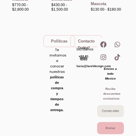
Mascota
$
770.00
-
$
430.00
-
$
2,800.00
$
1,500.00
$
130.00
-
$
180.00
F
I
W
T
Políticas
Contacto
a
n
h
i
Dudas?
Escribenos
Te
c
s
a
k
invitamos
+52 81
e
t
t
t
3090-
4065
a
b
a
s
o
conocer
lucia@lareldesign.com
Envios a
o
g
a
k
nuestras
todo
o
r
p
políticas
Mexico
de
k
a
p
compra
Recibe
m
y
descuentos
exclusivos
tiempos
de
entrega.
Enviar