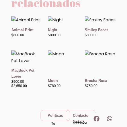
relacionados
Animal Print
Night
Smiley Faces
$
800.00
$
800.00
$
800.00
Rango
de
precios:
desde
$900.00
MacBook Pet
hasta
Lover
$2,650.00
Moon
Brocha Rosa
$
900.00
-
$
2,650.00
$
780.00
$
750.00
F
I
W
T
Políticas
Contacto
a
n
h
i
Dudas?
Escribenos
Te