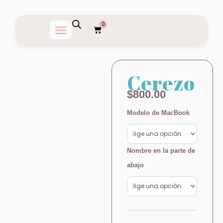
Ir
al
0
Carrito
contenido
Cerezo
$
800.00
Cerezo
Modelo de MacBook
cantidad
Nombre en la parte de
abajo