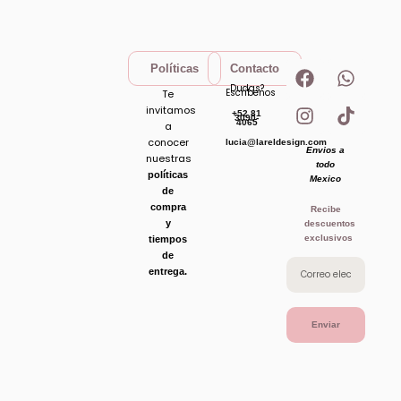
F
I
W
T
Políticas
Contacto
a
n
h
i
Dudas?
Escribenos
Te
c
s
a
k
invitamos
+52 81
e
t
t
t
3090-
4065
a
b
a
s
o
conocer
lucia@lareldesign.com
Envios a
o
g
a
k
nuestras
todo
o
r
p
políticas
Mexico
de
k
a
p
compra
Recibe
m
y
descuentos
exclusivos
tiempos
de
entrega.
Enviar