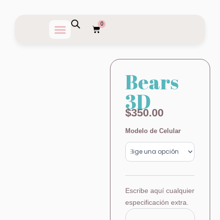
Ir
al
0
Carrito
contenido
Bears
3D
$
350.00
Bears
Modelo de Celular
3D
cantidad
Escribe aquí cualquier
especificación extra.