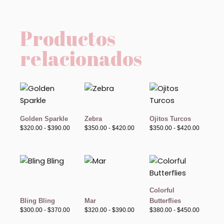
Productos
relacionados
Rango
Rango
Rango
de
de
de
precios:
precios:
precios:
desde
desde
desde
$320.00
$350.00
$350.00
Golden Sparkle
Zebra
Ojitos Turcos
hasta
hasta
hasta
$
320.00
-
$
390.00
$
350.00
-
$
420.00
$
350.00
-
$
420.00
$390.00
$420.00
$420.00
Rango
Rango
Rango
de
de
de
precios:
precios:
precios:
desde
desde
desde
$300.00
$320.00
$380.00
Colorful
hasta
hasta
hasta
Bling Bling
Mar
Butterflies
$370.00
$390.00
$450.00
$
300.00
-
$
370.00
$
320.00
-
$
390.00
$
380.00
-
$
450.00