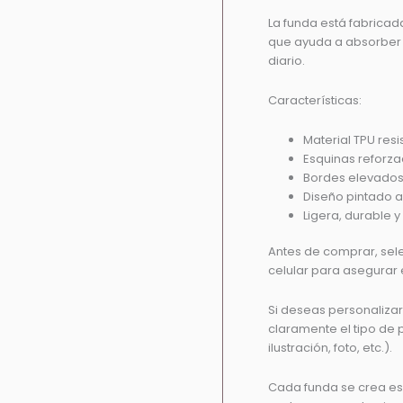
La funda está fabricad
que ayuda a absorber i
diario.
Características:
Material TPU resi
Esquinas reforz
Bordes elevados
Diseño pintado 
Ligera, durable y
Antes de comprar, sel
celular para asegurar e
Si deseas personalizar
claramente el tipo de
ilustración, foto, etc.).
Cada funda se crea es