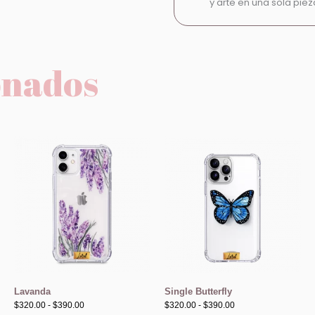
y arte en una sola piez
onados
Rango
Rango
de
de
precios:
precios:
desde
desde
$320.00
$320.00
hasta
hasta
$390.00
$390.00
Lavanda
Single Butterfly
$
320.00
-
$
390.00
$
320.00
-
$
390.00