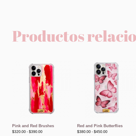
Productos relaci
Rango
Rango
de
de
precios:
precios:
desde
desde
$320.00
$380.00
hasta
hasta
$390.00
$450.00
Pink and Red Brushes
Red and Pink Butterflies
$
320.00
-
$
390.00
$
380.00
-
$
450.00