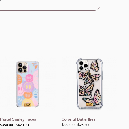
a.
Rango
Rango
de
de
precios:
precios:
desde
desde
$350.00
$380.00
hasta
hasta
$420.00
$450.00
Pastel Smiley Faces
Colorful Butterflies
$
350.00
-
$
420.00
$
380.00
-
$
450.00