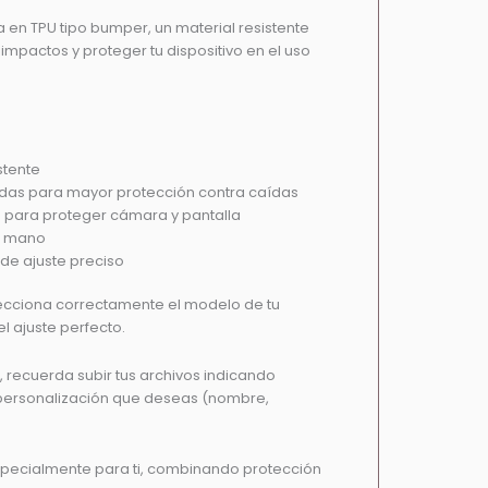
a en TPU tipo bumper, un material resistente
mpactos y proteger tu dispositivo en el uso
stente
adas para mayor protección contra caídas
 para proteger cámara y pantalla
a mano
 de ajuste preciso
ecciona correctamente el modelo de tu
l ajuste perfecto.
, recuerda subir tus archivos indicando
 personalización que deseas (nombre,
pecialmente para ti, combinando protección