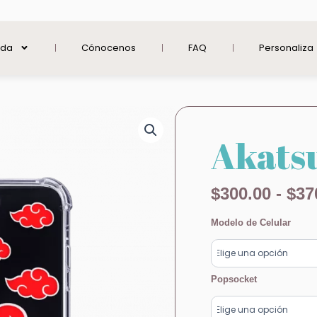
nda
Cónocenos
FAQ
Personaliza
Akats
$
300.00
-
$
37
Akatsuki
Modelo de Celular
cantidad
Popsocket