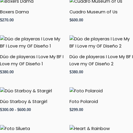
Boxers Dama
Cuadro Museum of Us
$
270.00
$
600.00
Dúo de playeras I Love My BF I
Dúo de playeras I Love My BF I
Love my GF Diseño 1
Love my GF Diseño 2
$
380.00
$
380.00
Rango
de
precios:
Dúo Starboy & Stargirl
Foto Polaroid
desde
$
300.00
-
$
600.00
$
299.00
$300.00
hasta
$600.00
Rango
Rango
de
de