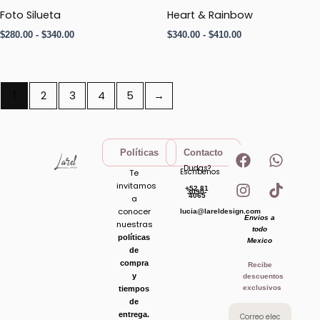
precios:
precios:
Foto Silueta
Heart & Rainbow
desde
desde
$
280.00
-
$
340.00
$
340.00
-
$
410.00
$280.00
$340.00
hasta
hasta
$340.00
$410.00
1
2
3
4
5
→
F
I
W
T
Políticas
Contacto
a
n
h
i
Dudas?
Escribenos
Te
c
s
a
k
invitamos
+52 81
e
t
t
t
3090-
4065
a
b
a
s
o
conocer
lucia@lareldesign.com
Envios a
o
g
a
k
nuestras
todo
o
r
p
políticas
Mexico
de
k
a
p
compra
Recibe
m
y
descuentos
exclusivos
tiempos
de
entrega.