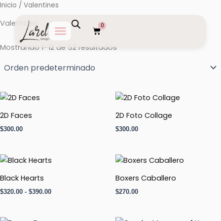
Ir
Inicio
/ Valentines
al
Valentines
0
contenido
Carrito
Mostrando 1–12 de 52 resultados
2D Faces
2D Foto Collage
$
300.00
$
300.00
Rango
de
precios:
Black Hearts
Boxers Caballero
desde
$
320.00
-
$
390.00
$
270.00
$320.00
hasta
$390.00